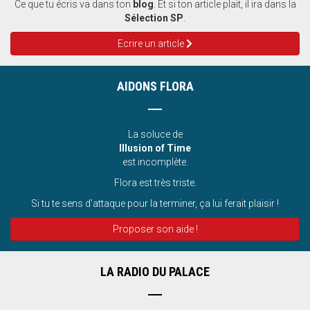
Ce que tu écris va dans ton
blog
. Et si ton article plait, il ira dans la
Sélection SP
.
Ecrire un article
AIDONS FLORA
La soluce de
Illusion of Time
est incomplète.
Flora est très triste.
Si tu te sens d’attaque pour la terminer, ça lui ferait plaisir !
Proposer son aide !
LA RADIO DU PALACE