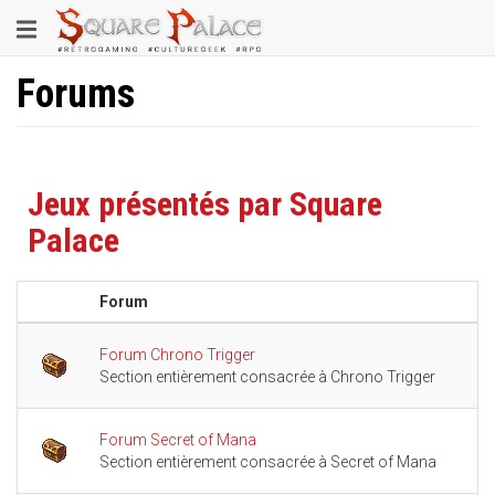
Aller
Toggle
au
contenu
navigation
principal
Forums
Jeux présentés par Square
Palace
Forum
S
Forum Chrono Trigger
Section entièrement consacrée à Chrono Trigger
Forum Secret of Mana
Section entièrement consacrée à Secret of Mana