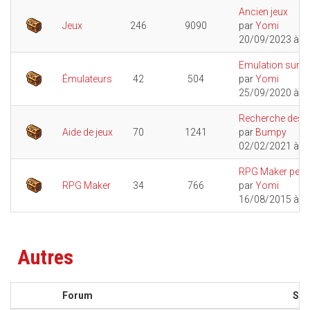
Ancien jeux
Jeux
246
9090
par
Yomi
20/09/2023 à 1
Emulation sur W
Émulateurs
42
504
par
Yomi
25/09/2020 à 2
Recherche des...
Aide de jeux
70
1241
par
Bumpy
02/02/2021 à 1
RPG Maker peut-il
RPG Maker
34
766
par
Yomi
16/08/2015 à 1
Autres
Forum
Suj