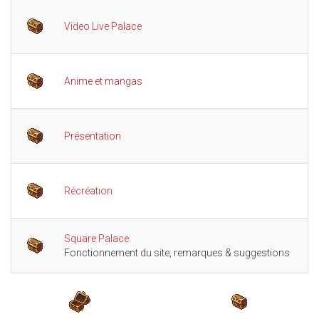
Video Live Palace
1
Anime et mangas
8
Présentation
33
Récréation
9
Square Palace
10
Fonctionnement du site, remarques & suggestions